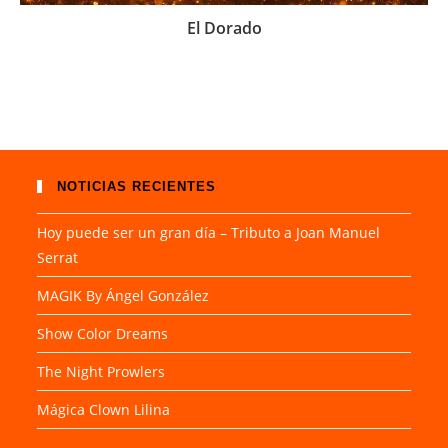
El Dorado
NOTICIAS RECIENTES
Hoy puede ser un gran día – Tributo a Joan Manuel
Serrat
MAGIK By Ángel González
Show Color Dreams
The Night Prowlers
Mágica Clown Lilina