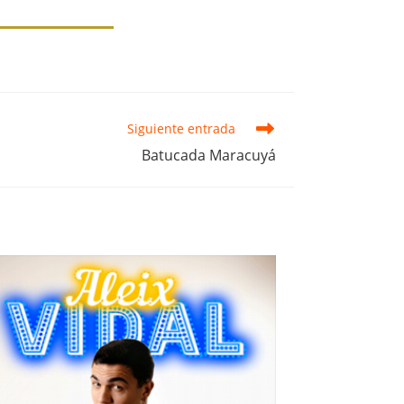
Siguiente entrada
Batucada Maracuyá