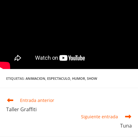
ETIQUETAS
:
ANIMACION
,
ESPECTACULO
,
HUMOR
,
SHOW
Leer
Entrada anterior
más
Taller Graffiti
artículos
Siguiente entrada
Tuna