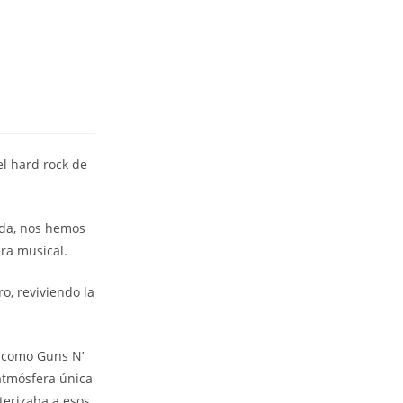
el hard rock de
ada, nos hemos
era musical.
o, reviviendo la
s como Guns N’
 atmósfera única
terizaba a esos