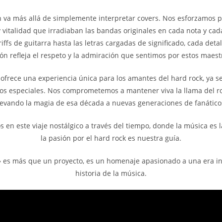
 va más allá de simplemente interpretar covers. Nos esforzamos po
vitalidad que irradiaban las bandas originales en cada nota y ca
riffs de guitarra hasta las letras cargadas de significado, cada deta
ión refleja el respeto y la admiración que sentimos por estos maestr
 ofrece una experiencia única para los amantes del hard rock, ya s
tos especiales. Nos comprometemos a mantener viva la llama del r
levando la magia de esa década a nuevas generaciones de fanático
s en este viaje nostálgico a través del tiempo, donde la música es l
la pasión por el hard rock es nuestra guía.
» es más que un proyecto, es un homenaje apasionado a una era in
historia de la música.