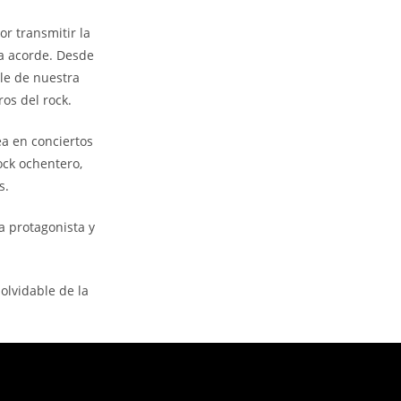
r transmitir la
da acorde. Desde
lle de nuestra
os del rock.
ea en conciertos
ock ochentero,
s.
a protagonista y
olvidable de la