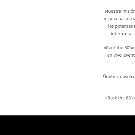
Nuestra misión
misma pasión y 
los potentes 
interpretac
«Rock the 80’s»
en vivo, even
l
Únete a nosotro
«Rock the 80’s