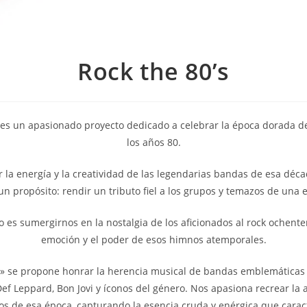
Rock the 80’s
 es un apasionado proyecto dedicado a celebrar la época dorada d
los años 80.
r la energía y la creatividad de las legendarias bandas de esa déc
n propósito: rendir un tributo fiel a los grupos y temazos de una 
o es sumergirnos en la nostalgia de los aficionados al rock ochenter
emoción y el poder de esos himnos atemporales.
s» se propone honrar la herencia musical de bandas emblemática
ef Leppard, Bon Jovi y íconos del género. Nos apasiona recrear la
tos de esa época, capturando la esencia cruda y enérgica que carac