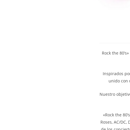
Rock the 80’s»
Inspirados po
unido con u
Nuestro objetiv
«Rock the 80’
Roses, AC/DC, D
de los concier