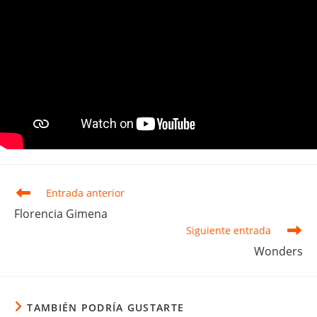
Leer
Entrada anterior
más
Florencia Gimena
artículos
Siguiente entrada
Wonders
TAMBIÉN PODRÍA GUSTARTE