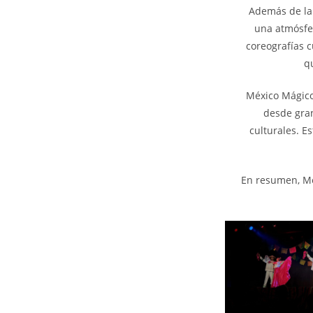
Además de la 
una atmósfer
coreografías 
qu
México Mágico
desde gran
culturales. E
En resumen, Mé