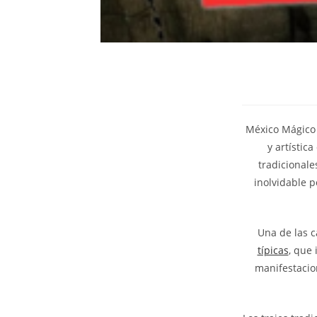
México Mágico 
y artístic
tradicionale
inolvidable p
Una de las c
típicas
, que 
manifestacion