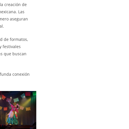
la creación de
mexicana. Las
úmero aseguran
al.
d de formatos,
 festivales
tas que buscan
ofunda conexión