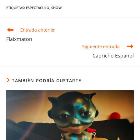
ETIQUETAS
:
ESPECTÁCULO
,
SHOW
Leer
Entrada anterior
más
Flaixmaton
artículos
Siguiente entrada
Capricho Español
TAMBIÉN PODRÍA GUSTARTE