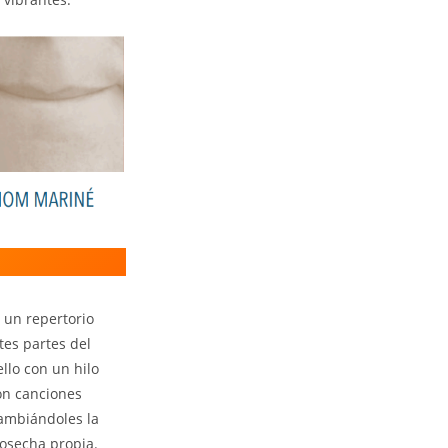
 un repertorio
tes partes del
llo con un hilo
on canciones
cambiándoles la
osecha propia.