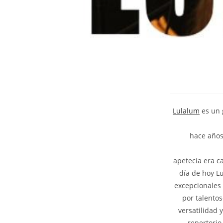
Lulalum
es un 
hace años
apetecía era c
día de hoy L
excepcionales 
por talento
versatilidad 
repertorio