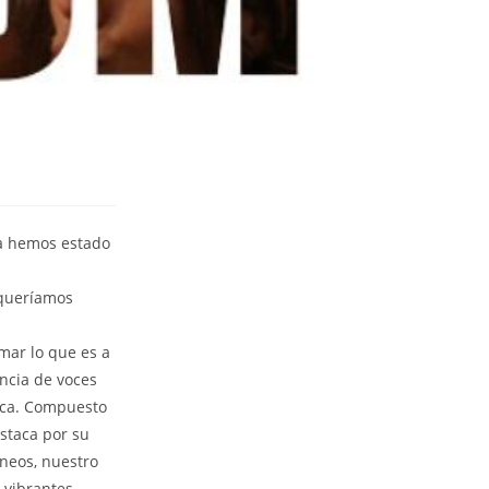
a hemos estado
 queríamos
mar lo que es a
ncia de voces
ica. Compuesto
staca por su
áneos, nuestro
 vibrantes.