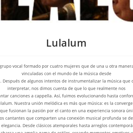
Lulalum
grupo vocal formado por cuatro mujeres que de una u otra maner
vinculadas con el mundo de la música desde
. Después de algunos intentos de instrumentalizar la música que
interpretar, nos dimos cuenta de que lo que realmente nos
antar canciones a cappella. Así, fuimos evolucionando hasta confor
ulalum. Nuestra unión melódica es más que música: es la converge
que fusionan la pasión por el canto en una experiencia sonora ún
sos cantantes que comparten una conexión musical profunda se de
y elegancia. Desde clásicos atemporales hasta arreglos contempor
 abarca una amplia gama de estilos, creando momentos emotivos y