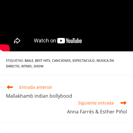
ETIQUETAS
:
BAILE
,
BEST HITS
,
CANCIONES
,
ESPECTACULO
,
MUSICA EN
DIRECTO
,
RITMO
,
SHOW
Leer
Entrada anterior
más
Mallakhamb indian bollybood
artículos
Siguiente entrada
Anna Farrés & Esther Piñol