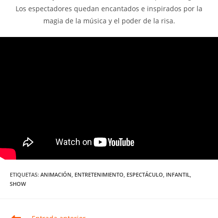
Los espectadores quedan encantados e inspirados por la
magia de la música y el poder de la risa.
ETIQUETAS
:
ANIMACIÓN
,
ENTRETENIMIENTO
,
ESPECTÁCULO
,
INFANTIL
,
SHOW
Leer