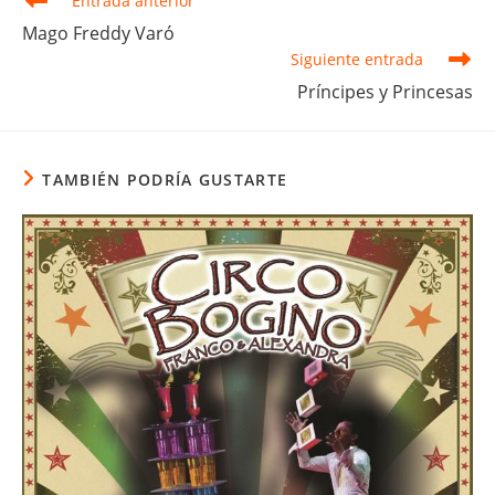
Entrada anterior
más
Mago Freddy Varó
artículos
Siguiente entrada
Príncipes y Princesas
TAMBIÉN PODRÍA GUSTARTE