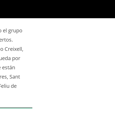
o el grupo
ertos.
 Creixell,
queda por
e están
res, Sant
eliu de