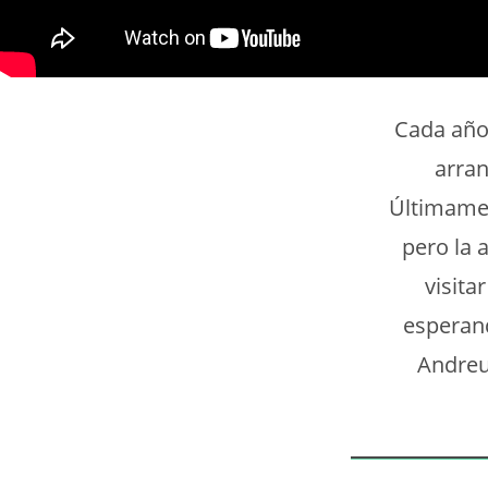
Cada año,
arran
Últimamen
pero la 
visita
esperand
Andreu