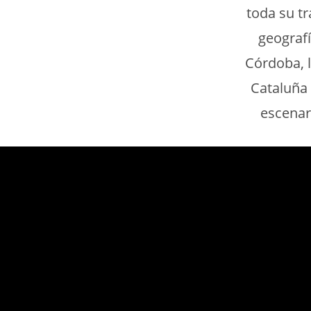
toda su t
geograf
Córdoba, l
Cataluña
escenar