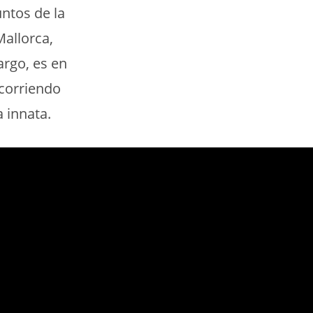
ntos de la
allorca,
argo, es en
corriendo
 innata.